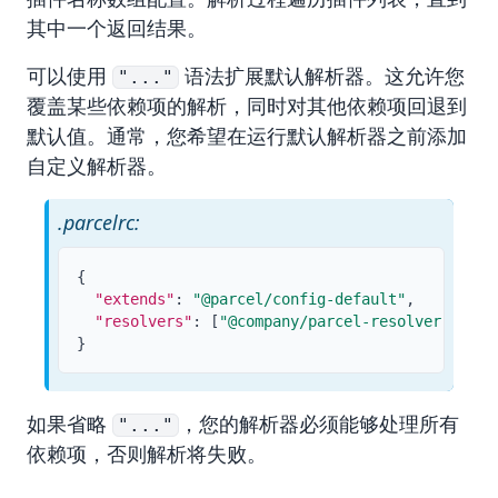
其中一个返回结果。
可以使用
语法扩展默认解析器。这允许您
"..."
覆盖某些依赖项的解析，同时对其他依赖项回退到
默认值。通常，您希望在运行默认解析器之前添加
自定义解析器。
.parcelrc:
{
"extends"
:
"@parcel/config-default"
,
"resolvers"
:
[
"@company/parcel-resolver"
,
"..
}
如果省略
，您的解析器必须能够处理所有
"..."
依赖项，否则解析将失败。