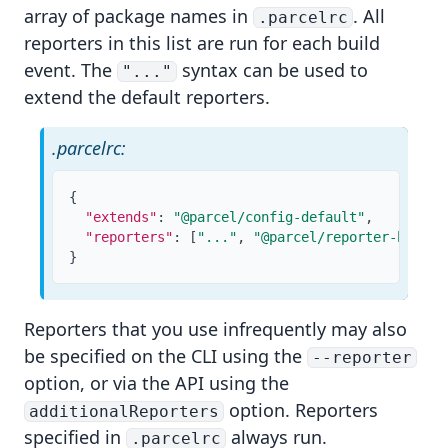
array of package names in
. All
.parcelrc
reporters in this list are run for each build
event. The
syntax can be used to
"..."
extend the default reporters.
.parcelrc:
{
"extends"
:
"@parcel/config-default"
,
"reporters"
:
[
"..."
,
"@parcel/reporter-bundle
}
Reporters that you use infrequently may also
be specified on the
CLI
using the
--reporter
option, or via the
API
using the
option. Reporters
additionalReporters
specified in
always run.
.parcelrc