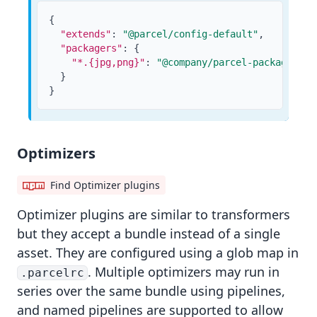
{
"extends"
:
"@parcel/config-default"
,
"packagers"
:
{
"*.{jpg,png}"
:
"@company/parcel-packager-im
}
}
Optimizers
Find Optimizer plugins
Optimizer
plugins are similar to transformers
but they accept a bundle instead of a single
asset. They are configured using a
glob map
in
. Multiple optimizers may run in
.parcelrc
series over the same bundle using
pipelines
,
and
named pipelines
are supported to allow