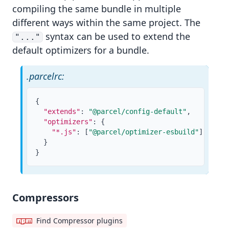
compiling the same bundle in multiple
different ways within the same project. The
syntax can be used to extend the
"..."
default optimizers for a bundle.
.parcelrc:
{
"extends"
:
"@parcel/config-default"
,
"optimizers"
:
{
"*.js"
:
[
"@parcel/optimizer-esbuild"
]
}
}
Compressors
Find Compressor plugins