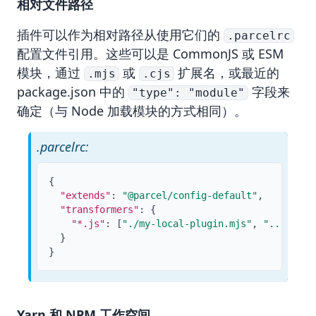
相对文件路径
插件可以作为相对路径从使用它们的
.parcelrc
配置文件引用。这些可以是 CommonJS 或 ESM
模块，通过
或
扩展名，或最近的
.mjs
.cjs
package.json 中的
字段来
"type": "module"
确定（与 Node 加载模块的方式相同）。
.parcelrc:
{
"extends"
:
"@parcel/config-default"
,
"transformers"
:
{
"*.js"
:
[
"./my-local-plugin.mjs"
,
"..."
]
}
}
Yarn 和 NPM 工作空间