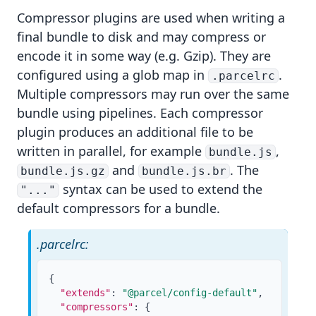
Compressor
plugins are used when writing a
final bundle to disk and may compress or
encode it in some way (e.g. Gzip). They are
configured using a
glob map
in
.
.parcelrc
Multiple compressors may run over the same
bundle using
pipelines
. Each compressor
plugin produces an additional file to be
written in parallel, for example
,
bundle.js
and
. The
bundle.js.gz
bundle.js.br
syntax can be used to extend the
"..."
default compressors for a bundle.
.parcelrc:
{
"extends"
:
"@parcel/config-default"
,
"compressors"
:
{