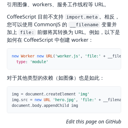
引用图像、
workers
、
服务工作线程
等 URL。
CoffeeScript 目前不支持
。相反，
import.meta
您可以使用 CommonJS 的
变量并
__filename
加上
前缀将其转换为 URL。例如，以下是
file:
如何在 CoffeeScript 中创建 worker：
ts
new
Worker
new
URL
(
'worker.js'
,
'file:'
+
 __filena
type
:
'module'
对于其他类型的依赖（如图像）也是如此：
img 
=
 document
.
createElement 
'img'
img
.
src 
=
new
URL
'hero.jpg'
,
'file:'
+
 __filename
document
.
body
.
appendChild img
Edit this page on GitHub